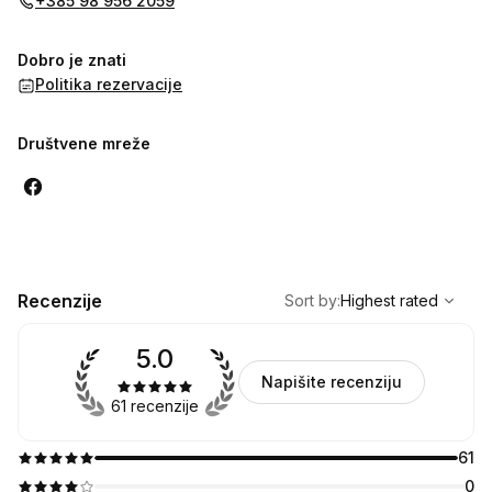
+385 98 956 2059
Dobro je znati
Politika rezervacije
Društvene mreže
,
Highest rated
Sort
Recenzije
Sort by
:
Highest rated
5.0
Napišite recenziju
61 recenzije
61
0