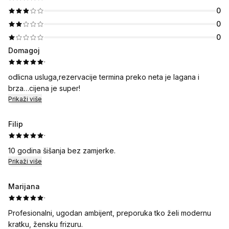
0
0
0
Domagoj
·
odlicna usluga,rezervacije termina preko neta je lagana i
brza…cijena je super!
Prikaži više
Filip
·
10 godina šišanja bez zamjerke.
Prikaži više
Marijana
·
Profesionalni, ugodan ambijent, preporuka tko želi modernu
kratku, žensku frizuru.