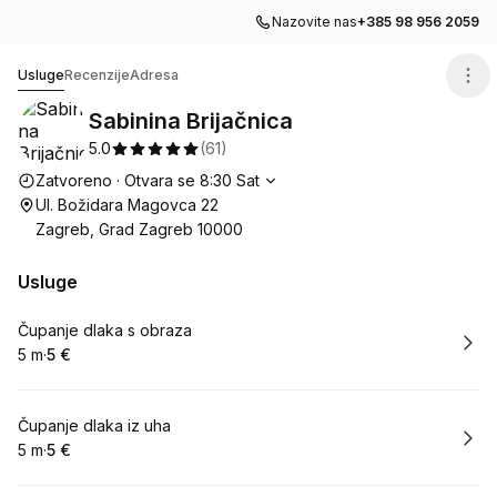
Nazovite nas
+385 98 956 2059
Sabinina Brijačnica
Usluge
Recenzije
Adresa
Sabinina Brijačnica
5.0
(
61
)
Radno vrijeme
Zatvoreno
·
Otvara se
8:30
Sat
Ul. Božidara Magovca 22
Zagreb, Grad Zagreb 10000
Usluge
Rezerviraj
Čupanje dlaka s obraza
5 m
·
5 €
.
Trajanje
.
Cijena
:
:
Rezerviraj
Čupanje dlaka iz uha
5 m
·
5 €
.
Trajanje
.
Cijena
:
: